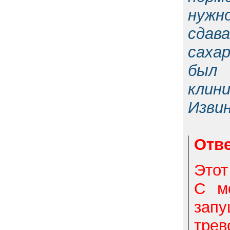
нужн
сдав
сахар
был 
клин
Изви
Отве
Этот
С мо
зап
трев