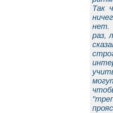
Так 
ничег
нет.
раз, 
сказа
стро
инте
учит
могу
что
"тре
проя