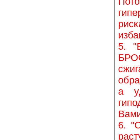
Пото
гипе
рис
изба
5. 
БРО
сжи
обра
а у
гипо
Вами
6. 
раст