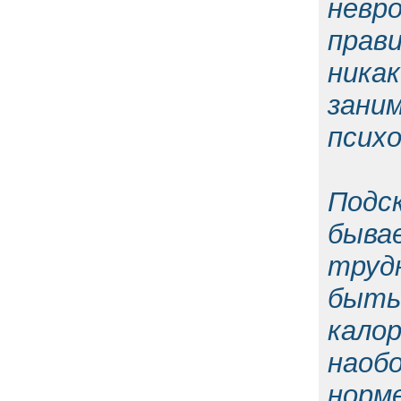
невр
прав
ника
зан
псих
Подс
быва
труд
быть
кало
наоб
норм