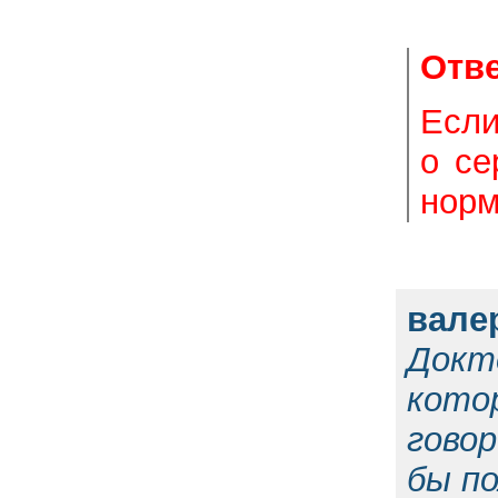
Отве
Если
о се
норм
вале
Докт
кото
гово
бы по