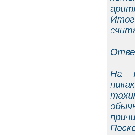
арит
Итог
счита
Отве
На п
ника
тахи
обыч
прич
Поско