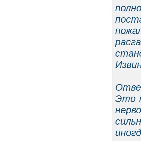
полн
пост
пожа
расг
стан
Извин
Отве
Это 
нерво
силь
иног