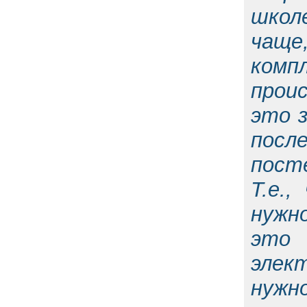
школ
чаще
комп
прои
это з
пос
пост
Т.е.
нужно
эт
элек
нужн