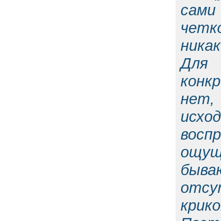
сами
четк
никак
Для 
конк
нет,
исхо
восп
ощущ
быв
отсу
крико