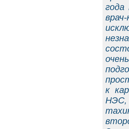
года 
врач-
искл
незна
сост
очен
подг
прос
к ка
НЭС
тахи
второ