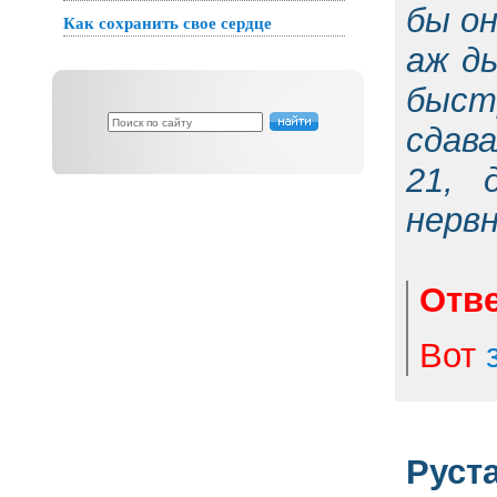
бы он
Как сохранить свое сердце
аж д
быстр
сдав
21, 
нервн
Отве
Вот
Руст