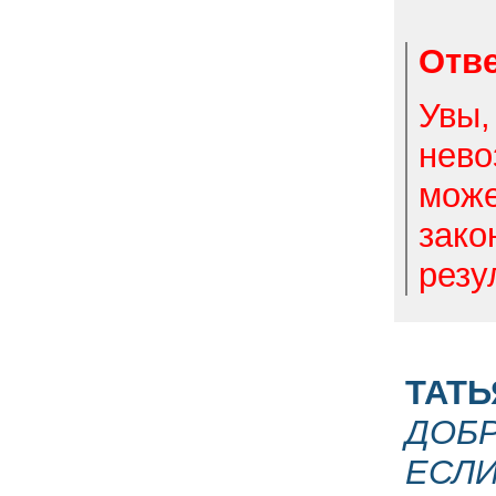
Отве
Увы
нево
може
зако
резу
ТАТЬ
ДОБР
ЕСЛ