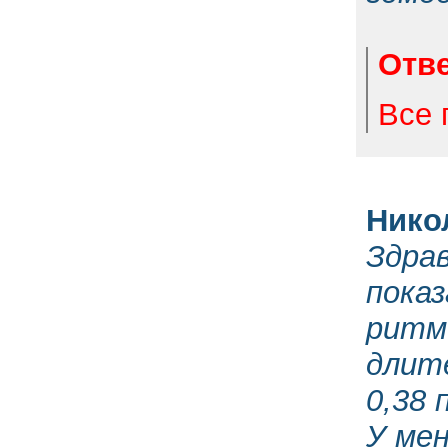
Отве
Все 
Нико
Здра
показ
ритм
длите
0,38 
У мен