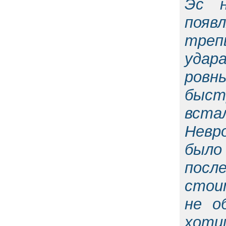
Эс н
появ
трепы
удара
ровн
быст
вста
Невро
было
после
стои
не о
хоти