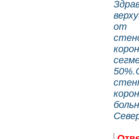
Здра
верх
от 
стен
коро
сегм
50%.
стен
коро
боль
Север
Отве