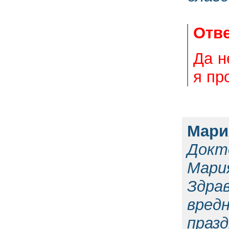
Отве
Да н
я пр
Мари
Докт
Мария
Здра
вред
празд