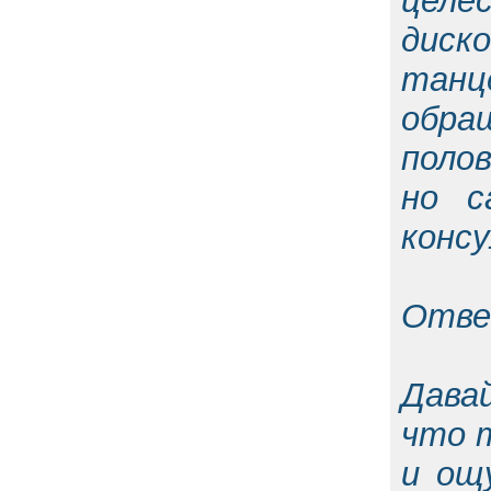
целе
диск
тан
обра
поло
но с
конс
Отве
Дава
что т
и ощ