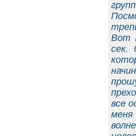
груп
Посм
треп
Вот 
сек.
кото
начин
прош
прех
все 
меня
волн