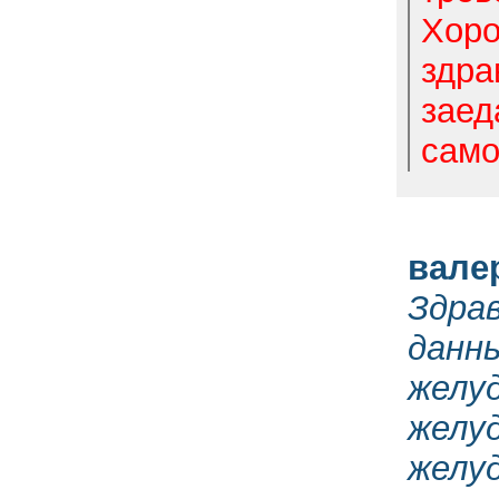
Хор
здра
заед
само
вале
Здра
данн
жел
желуд
желу