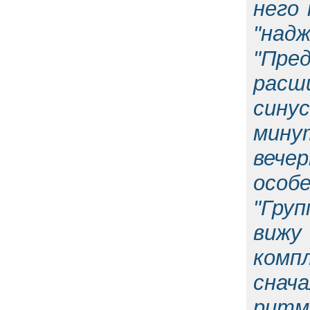
него 
"надж
"Пре
расш
сину
мину
вече
особе
"Гру
вижу 
комп
снач
ритм