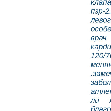
клап
пзр-
лево
особ
врач
кард
120/
мен
.зам
забо
атлет
ли 
благо