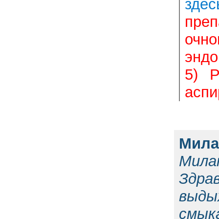
здес
преп
очно
эндо
5) Р
аспи
Мила
Милан
Здра
выды
смык