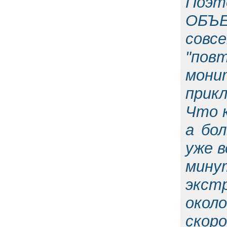
Поэт
ОБЪЕ
совс
"пов
мон
прик
Что к
а бо
уже в
мин
экст
около
скор