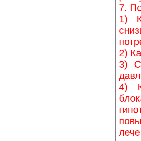
7. П
1) 
сни
потр
2) К
3) С
давл
4) 
бло
гипо
повы
лече