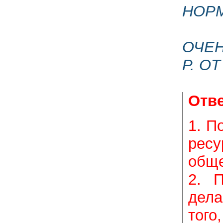
НОР
ОЧЕН
Р. О
Отве
1. П
ресу
обще
2. 
дела
того