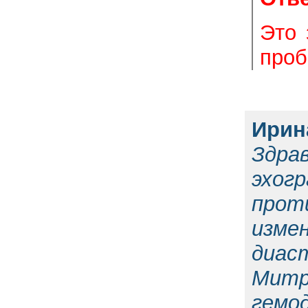
Это 
проб
Ирин
Здра
эхог
прот
изме
диас
Митр
гемо