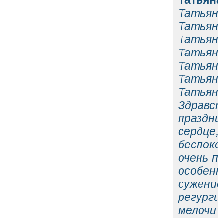
Татьян
Татьян
Татьян
Татьян
Татьян
Татьян
Татьян
Татьян
Здравс
праздн
сердц
беспок
очень 
особен
сужен
регург
мелоч