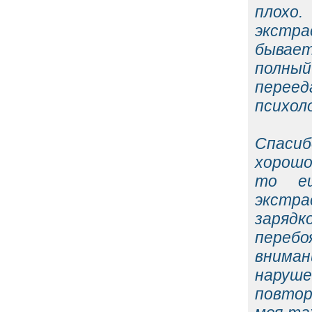
плохо.
экстра
бывает
полный
переед
психол
Спасиб
хорошо
то ещ
экстр
зарядк
переб
вниман
наруш
повтор