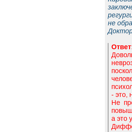
заключ
регург
не обр
Доктор
Ответ
Довол
невро
поскол
челов
психол
- это,
Не пр
повыш
а это 
Дифф