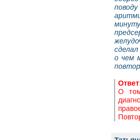
поводу
аритми
минуту
предсе
желудо
сделал 
о чем 
повтор
Ответ
О том
диагн
правое
Повтор