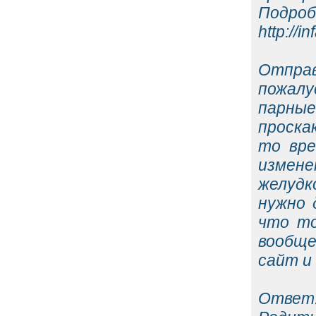
П
http://
Отправ
пожалу
парны
проска
то вре
измене
желудк
нужно 
что то
вообще
сайт и
Ответ