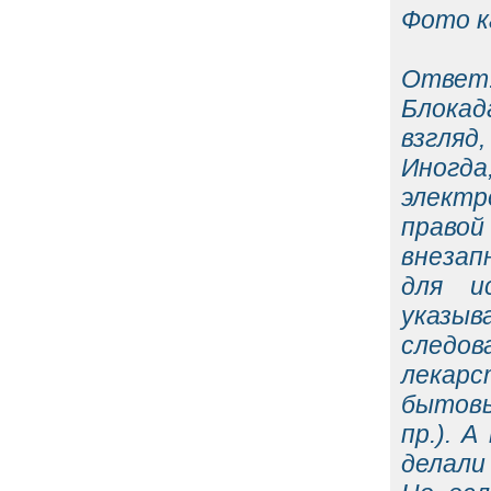
Фото к
Ответ
Блокад
взгляд
Иногда
электр
правой
внезап
для и
указыв
следов
лекар
бытовы
пр.). 
делали