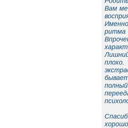
Родить
Вам ме
воспри
Именно
ритма 
Впроч
характ
Лишний
плохо.
экстра
бывает
полный
переед
психол
Спасиб
хорошо