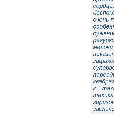
сердц
беспок
очень 
особен
сужен
регург
мелоч
показа
зафик
суперв
перео
квадра
к тах
тахик
горизо
увелич