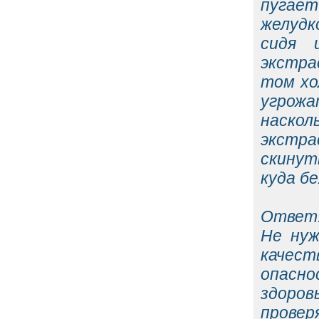
пугает
желудк
сидя 
экстра
том хо
угрожа
наско
экстр
скинут
куда б
Ответ
Не нуж
качес
опасно
здоро
проверя