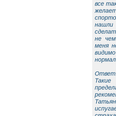
все та
желае
спорто
нашли
сделат
не чем
меня н
видим
нормал
Ответ
Такие
предел
рекоме
Татьян
испуга
страха