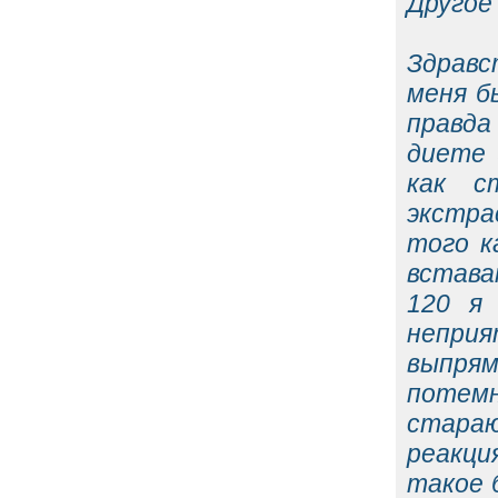
Другое 
Здравс
меня б
правда
диете 
как с
экстра
того к
встава
120 я
непри
выпрям
потем
стараю
реакци
такое 