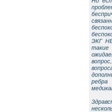
Но есл
пробл
беспр
связа
беспо
беспок
ЭКГ НЕ
такие
ожидае
вопрос
вопро
дополн
ребра
медика
Здравс
нескол