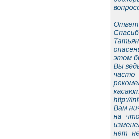
вопросо
Ответ
Спасибо
Татья
опасен
этом б
Вы вед
часто
рекоме
касают
http://
Вам нич
на что
измене
нет не