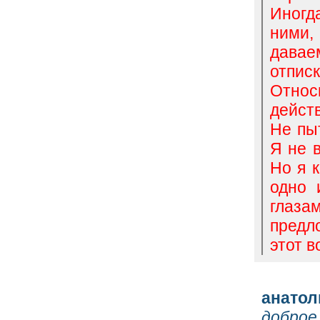
Иногд
ними,
давае
отписк
Относ
действ
Не пы
Я не 
Но я 
одно 
глаза
предл
этот в
анатол
доброе