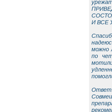
урежат
ПРИВ
СОСТО
И ВСЕ 
Спасиб
надеюс
можно 
по чет
мотил
удленн
помогл
Ответ
Совме
преп
реко