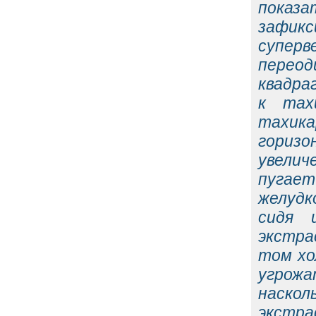
показа
зафик
суперв
перео
квадра
к тах
тахик
горизо
увелич
пугает
желудк
сидя 
экстра
том хо
угрожа
наско
экстр