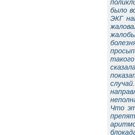
поликл
было в
ЭКГ на
жалова
жалобы
болезн
просып
такого
сказал
показа
случай
направ
неполна
Что эт
препя
аритм
блокада