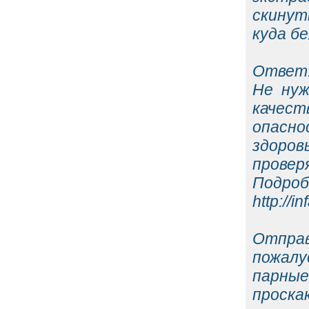
скинут
куда б
Ответ
Не нуж
качес
опасно
здоро
проверя
П
http://
Отправ
пожалу
парны
проска