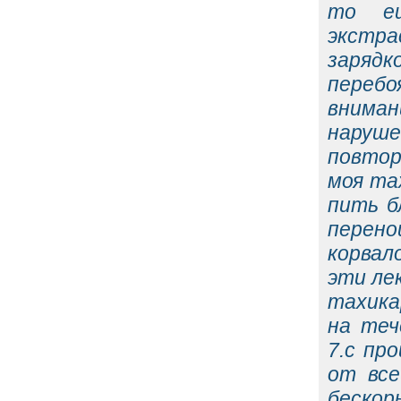
то ещ
экстр
зарядк
переб
вниман
наруш
повтор
моя та
пить б
перено
корвал
эти ле
тахика
на теч
7.с пр
от все
беско