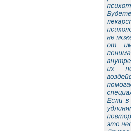
психо
Будет
лекар
психол
не мож
от им
понима
внутре
их не
воздей
помога
специа
Если в
удлин
повтор
это не