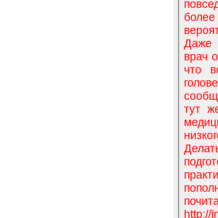
повсе
боле
вероя
Даже 
врач о
что в
голо
сообщ
тут ж
медиц
низко
Делат
подг
практ
попол
почита
http:/