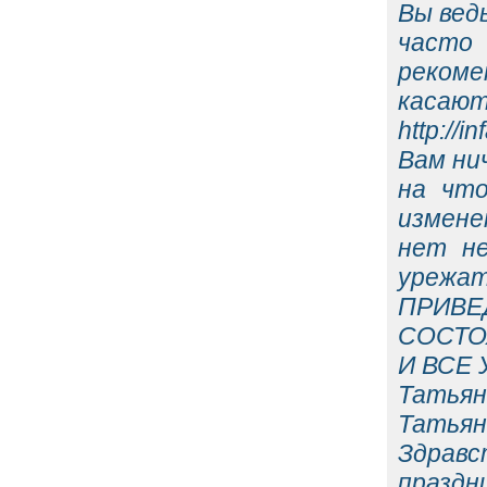
Вы вед
часто
рекоме
касают
http://
Вам нич
на что
измене
нет не
урежат
ПРИВ
СОСТО
И ВСЕ 
Татьян
Татьян
Здравс
праздн