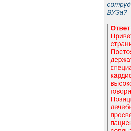
сотруд
ВУЗа?
Ответ
Приве
стран
Посто
держа
спе
карди
высок
говори
Позиц
лече
просв
пацие
сердц