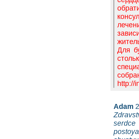
обра
консу
лечен
завис
жител
Для б
столь
специ
собра
http:/
Adam
2
Zdravs
serdce 
postoya