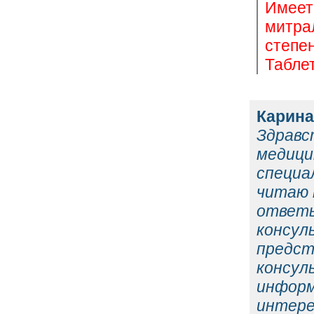
Имеет
митра
степе
Таблет
Карина
Здрав
меди
специ
читаю 
ответы
консул
предс
консул
информ
интере