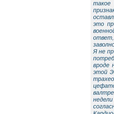
такое
призна
оставл
это пр
военно
ответ,
заволн
Я не п
потреб
вроде 
этой Э
трахео
цефато
валтре
недели
согласн
Карди