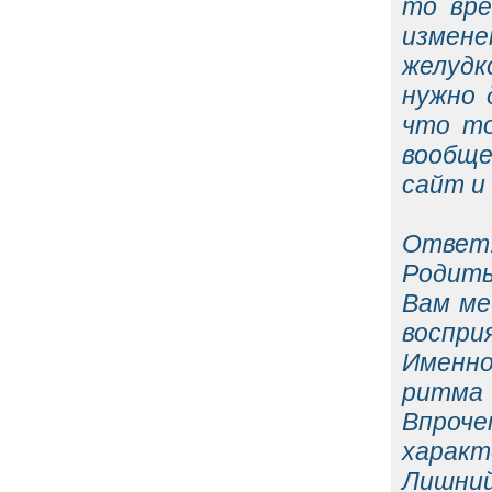
то вре
измене
желудк
нужно 
что то
вообще
сайт и
Ответ
Родить
Вам ме
воспри
Именно
ритма 
Впроч
характ
Лишний