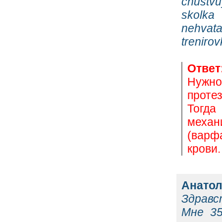
chustvu
skolka
nehvata
trenirov
Ответ
Нужно
проте
Тогд
механ
(варф
крови.
Анато
Здравс
Мне 35