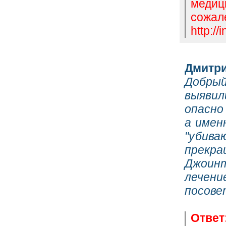
медиц
сожал
http://
Дмитр
Добрый
выявил
опасно
а имен
"убива
прекра
Джоинт
лечени
посове
Ответ