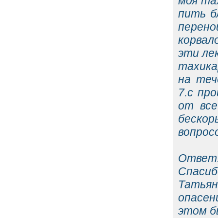
моя та
пить б
перено
корвал
эти ле
тахика
на теч
7.с пр
от все
беско
вопросо
Ответ
Спасибо
Татья
опасен
этом б